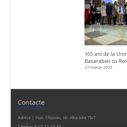
105 ani de la Uni
Basarabiei cu Ro
27 martie 2023
Contacte
Adresa | mun. Chișinău, str. Alba Iulia 75/7
Telefon: (022) 51-40-30