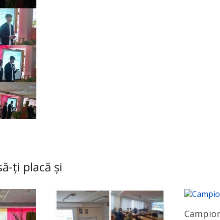
ă-ți placă și
Campiona