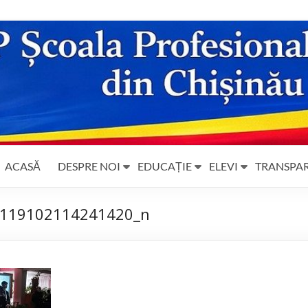
ACASĂ
DESPRE NOI
EDUCAȚIE
ELEVI
TRANSPA
119102114241420_n