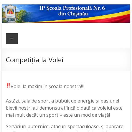
Skip
to
content
IP ȘCOALA
Meniu
sp6; sp6.md;
scoala
PROFESIONALĂ
profesionala
NR.6
nr.6; școală
Competiția la Volei
profesională;
admitere;
admitere
2019;
Volei la maxim în școala noastră!!!
Astăzi, sala de sport a bubuit de energie și pasiune!
Elevii noștri au demonstrat încă o dată ca voleiul este
mai mult decât un sport – este un mod de viață!
Serviciuri puternice, atacuri spectaculoase, și apărare