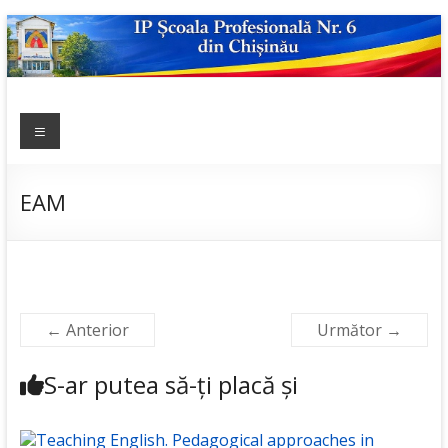
Skip
to
content
IP ȘCOALA
Meniu
sp6; sp6.md;
scoala
PROFESIONALĂ
profesionala
NR.6
nr.6; școală
EAM
profesională;
admitere;
admitere
2019;
← Anterior
Următor →
S-ar putea să-ți placă și