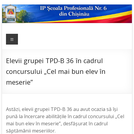
Skip
to
content
IP ȘCOALA
Meniu
sp6; sp6.md;
scoala
PROFESIONALĂ
profesionala
NR.6
nr.6; școală
Elevii grupei TPD-B 36 în cadrul
profesională;
concursului „Cel mai bun elev în
admitere;
admitere
meserie”
2019;
Astăzi, elevii grupei TPD-B 36 au avut ocazia să își
pună la încercare abilitățile în cadrul concursului „Cel
mai bun elev în meserie”, desfășurat în cadrul
săptămânii meseriilor.