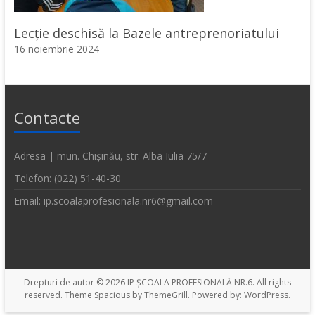
Lecție deschisă la Bazele antreprenoriatului
16 noiembrie 2024
Contacte
Adresa | mun. Chișinău, str. Alba Iulia 75/7
Telefon: (022) 51-40-30
Email: ip.scoalaprofesionala.nr6@gmail.com
Drepturi de autor © 2026
IP ȘCOALA PROFESIONALĂ NR.6
. All rights
reserved. Theme
Spacious
by ThemeGrill. Powered by:
WordPress
.