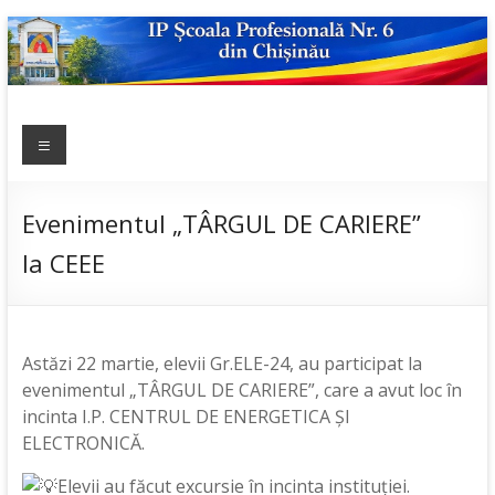
Skip
to
content
IP ȘCOALA
Meniu
sp6; sp6.md;
scoala
PROFESIONALĂ
profesionala
NR.6
nr.6; școală
Evenimentul „TÂRGUL DE CARIERE”
profesională;
la CEEE
admitere;
admitere
2019;
Astăzi 22 martie, elevii Gr.ELE-24, au participat la
evenimentul „TÂRGUL DE CARIERE”, care a avut loc în
incinta I.P. CENTRUL DE ENERGETICA ȘI
ELECTRONICĂ.
Elevii au făcut excursie în incinta instituției.