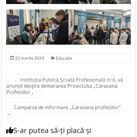
22 martie 2024
Educație
←
Instituția Publică Școală Profesională nr.6, vă
anunță despre demararea Proiectului ,,Caravana
Profesiilor „
Campania de informare ,,Caravana profesiilor”
→
S-ar putea să-ți placă și