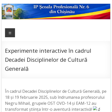
Skip
to
content
IP ȘCOALA
Meniu
sp6; sp6.md;
scoala
PROFESIONALĂ
profesionala
NR.6
nr.6; școală
Experimente interactive în cadrul
profesională;
Decadei Disciplinelor de Cultură
admitere;
admitere
Generală
2019;
În cadrul Decadei Disciplinelor de Cultură Generală, pe
18 și 19 februarie 2025, sub îndrumarea profesorului
Negru Mihail, grupele OST OVD-14 și EAM-12 au
transformat știința într-o aventură interactivă!