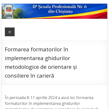
Skip
to
content
IP ȘCOALA
Meniu
sp6; sp6.md;
scoala
PROFESIONALĂ
profesionala
NR.6
nr.6; școală
Formarea formatorilor în
profesională;
implementarea ghidurilor
admitere;
admitere
metodologice de orientare și
2019;
consiliere în carieră
În perioada 8-11 aprilie 2024 a avut loc formarea
formatorilor în implementarea ghidurilor