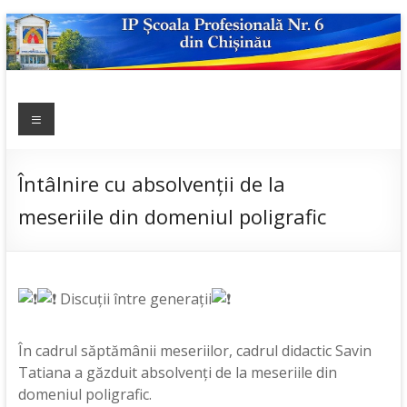
Skip
to
content
IP ȘCOALA
Meniu
sp6; sp6.md;
scoala
PROFESIONALĂ
profesionala
NR.6
nr.6; școală
Întâlnire cu absolvenții de la
profesională;
meseriile din domeniul poligrafic
admitere;
admitere
2019;
Discuții între generații
În cadrul săptămânii meseriilor, cadrul didactic Savin
Tatiana a găzduit absolvenți de la meseriile din
domeniul poligrafic.