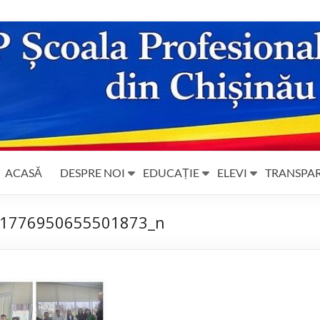
ACASĂ
DESPRE NOI
EDUCAȚIE
ELEVI
TRANSPA
1776950655501873_n