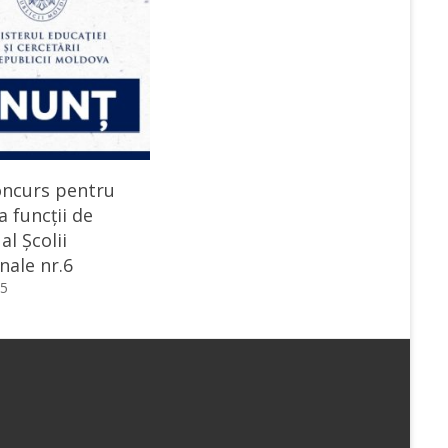
oncurs pentru
 funcții de
al Școlii
nale nr.6
25