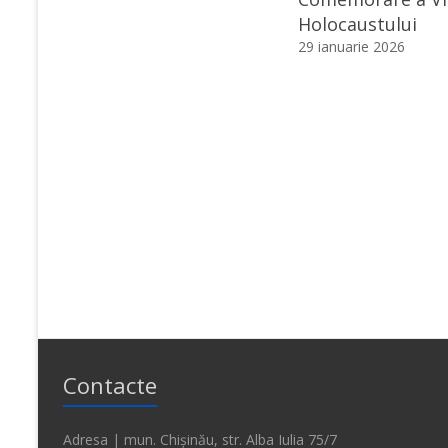
Holocaustului
29 ianuarie 2026
Contacte
Adresa | mun. Chișinău, str. Alba Iulia 75/7