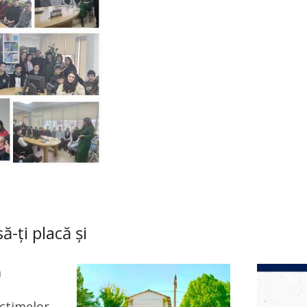
ă-ți placă și
a
ctimelor