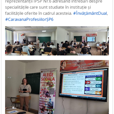
reprezentanții IPSP Nr.6 adresând întrebări despre
specialitățile care sunt studiate în instituție și
facilitățile oferite în cadrul acesteia.
#ÎnvățământDual
,
#CaravanaProfesiilorȘP6