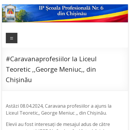
Skip
to
content
IP ȘCOALA
Meniu
sp6; sp6.md;
scoala
PROFESIONALĂ
profesionala
NR.6
nr.6; școală
#Caravanaprofesiilor la Liceul
profesională;
Teoretic ,,George Meniuc,, din
admitere;
admitere
Chișinău
2019;
Astăzi 08.04.2024, Caravana profesiilor a ajuns la
Liceul Teoretic,, George Meniuc ,, din Chișinău.
Elevii au fost interesați de mesajul adus de către