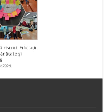
ă riscuri: Educație
ănătate și
ă
e 2024