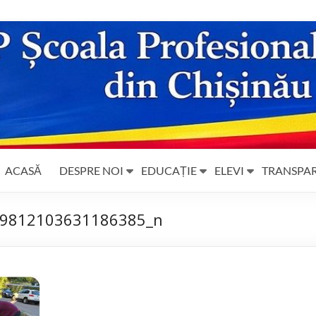
ACASĂ
DESPRE NOI
EDUCAȚIE
ELEVI
TRANSPA
9812103631186385_n