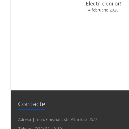
Electricienilor!
14 februarie 2020
Contacte
Adresa | mun. Chișinău, str. Alba Iulia 75/7
Telefon: (022) 51-40-30