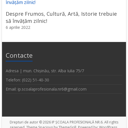
Despre Frumos, Cultură, Artă, Istorie trebuie
să învățăm zilnic!
6 aprilie 2022
Contacte
Adresa | mun. Chișinău, str. Alba Iulia 75/7
Telefon: (022) 51-40-30
Email: ip.scoalaprofesionala.nr6@gmail.com
Drepturi de autor © 2026
IP ȘCOALA PROFESIONALĂ NR.6
. All rights
reserved. Theme
Spacious
by ThemeGrill. Powered by:
WordPress
.