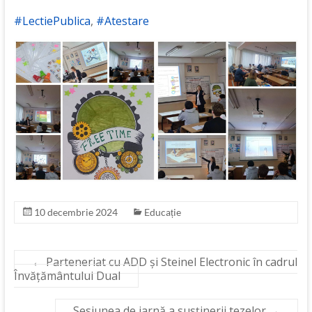
#LectiePublica
,
#Atestare
10 decembrie 2024
Educație
←
Parteneriat cu ADD și Steinel Electronic în cadrul
Învățământului Dual
Sesiunea de iarnă a susținerii tezelor
→