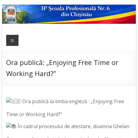
Skip
to
content
IP ȘCOALA
Meniu
sp6; sp6.md;
scoala
PROFESIONALĂ
profesionala
NR.6
nr.6; școală
Ora publică: „Enjoying Free Time or
profesională;
Working Hard?”
admitere;
admitere
2019;
Ora publică la limba engleză : „Enjoying Free
Time or Working Hard?”
În cadrul procesului de atestare, doamna Ghelan