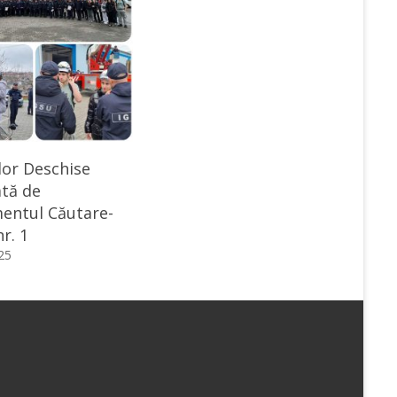
lor Deschise
tă de
entul Căutare-
r. 1
025