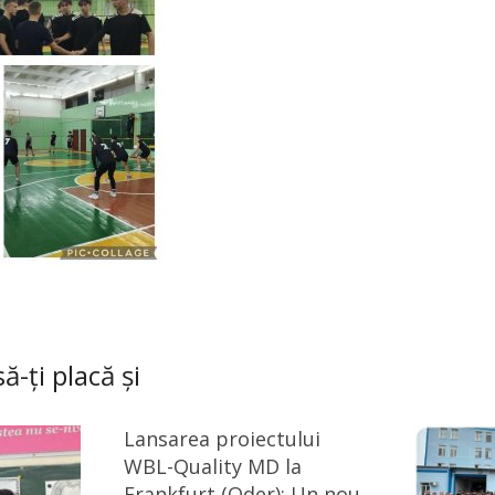
ă-ți placă și
Lansarea proiectului
WBL-Quality MD la
Frankfurt (Oder): Un nou