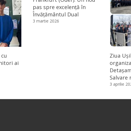
pas spre excelență în
Învățământul Dual
3 martie 2026
i cu
Ziua Uși
itori ai
organiza
Detașam
Salvare n
3 aprilie 2