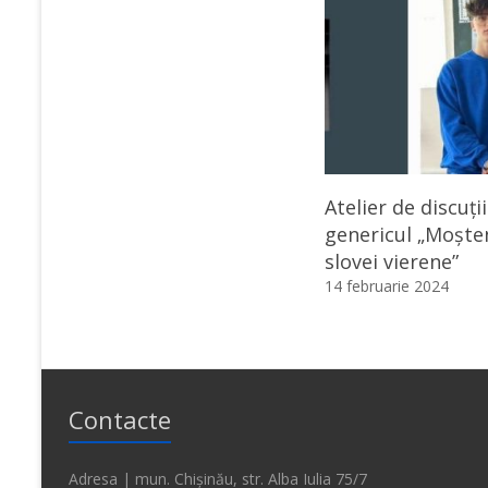
Atelier de discuți
genericul „Moșten
slovei vierene”
14 februarie 2024
Contacte
Adresa | mun. Chișinău, str. Alba Iulia 75/7