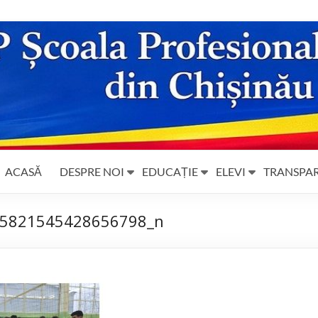
ACASĂ
DESPRE NOI
EDUCAȚIE
ELEVI
TRANSPA
5821545428656798_n