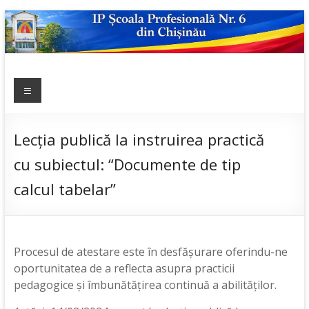
Skip
to
content
IP ȘCOALA
Meniu
sp6; sp6.md;
scoala
PROFESIONALĂ
profesionala
NR.6
nr.6; școală
Lecția publică la instruirea practică
profesională;
cu subiectul: “Documente de tip
admitere;
admitere
calcul tabelar”
2019;
Procesul de atestare este în desfășurare oferindu-ne
oportunitatea de a reflecta asupra practicii
pedagogice și îmbunătățirea continuă a abilităților.