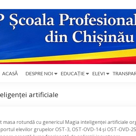
ACASĂ
DESPRE NOI
EDUCAȚIE
ELEVI
TRANSPA
igenței artificiale
t masa rotundă cu genericul Magia inteligenței artificiale o
aportul elevilor grupelor OST-3, OST-OVD-14 și OST-OVD-25