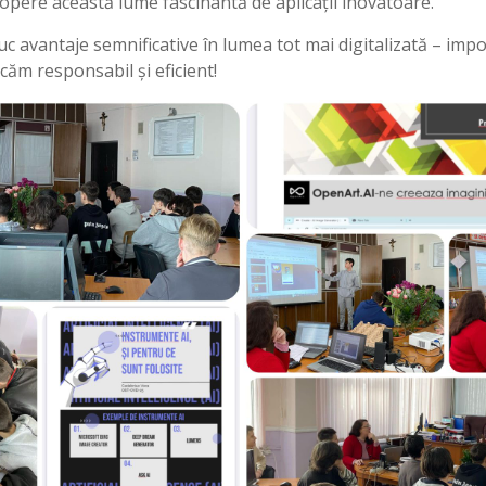
copere această lume fascinantă de aplicații inovatoare.
c avantaje semnificative în lumea tot mai digitalizată – impo
căm responsabil și eficient!