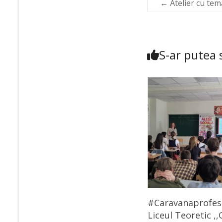
←
Atelier cu tema
S-ar putea s
#Caravanaprofesii
Liceul Teoretic ,