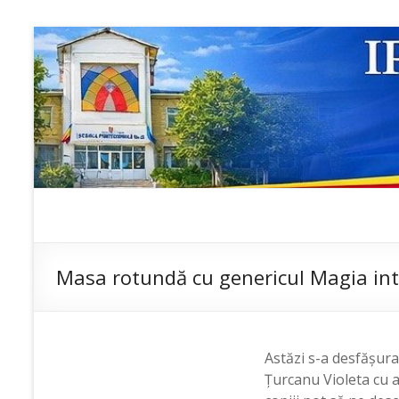
Skip
to
content
IP ȘCOALA
sp6; sp6.md;
scoala
PROFESIONALĂ
profesionala
Masa rotundă cu genericul Magia intel
NR.6
nr.6; școală
profesională;
admitere;
admitere
Astăzi s-a desfășura
2019;
Țurcanu Violeta cu 