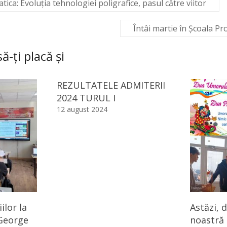
tica: Evoluția tehnologiei poligrafice, pasul către viitor
Întâi martie în Școala Pr
ă-ți placă și
REZULTATELE ADMITERII
2024 TURUL I
12 august 2024
lor la
Astăzi, d
,George
noastră 