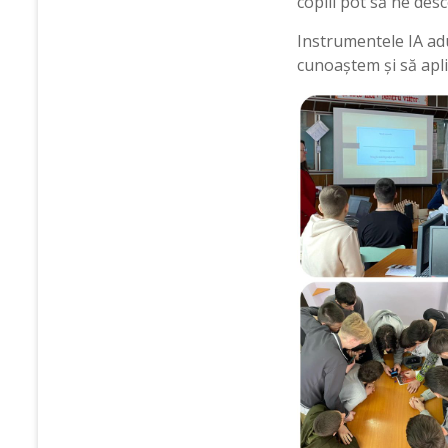
copiii pot să ne des
Instrumentele IA adu
cunoaștem și să apli