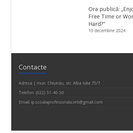
Ora publică: „Enj
Free Time or Wo
Hard?”
10 decembrie 2024
Contacte
Adresa | mun. Chișinău, str. Alba Iulia 75/7
Telefon: (022) 51-40-30
Email: ip.scoalaprofesionala.nr6@gmail.com