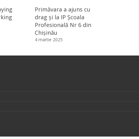
oying
Primăvara a ajuns cu
rking
drag și la IP Școala
Profesională Nr 6 din
Chișinău
4 martie 2025