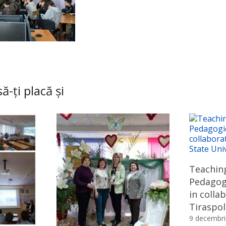
ă-ți placă și
Teaching
Pedagog
in colla
Tiraspol
9 decembri