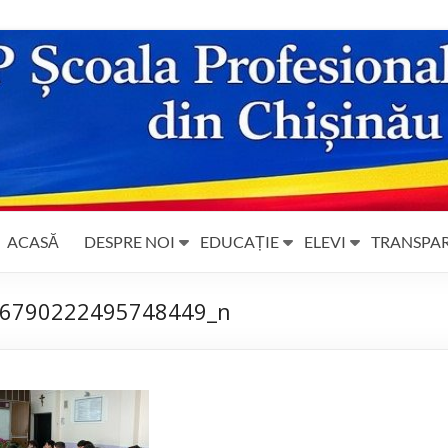
ACASĂ
DESPRE NOI
EDUCAȚIE
ELEVI
TRANSPA
6790222495748449_n