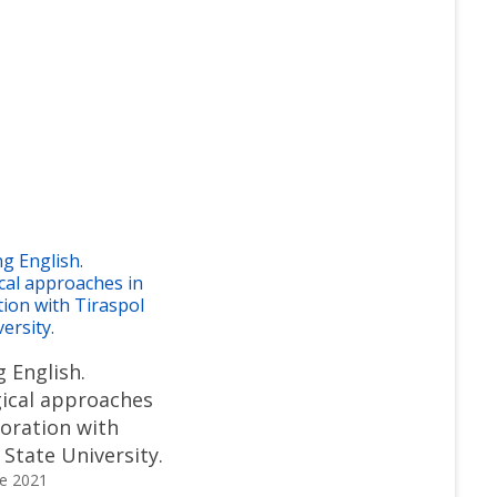
 English.
ical approaches
boration with
 State University.
e 2021