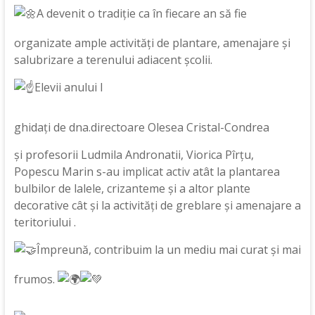
A devenit o tradiție ca în fiecare an să fie
organizate ample activități de plantare, amenajare și
salubrizare a terenului adiacent școlii.
Elevii anului I
ghidați de dna.directoare Olesea Cristal-Condrea
și
profesorii Ludmila Andronatii, Viorica Pîrțu,
Popescu Marin s-au implicat activ atât la plantarea
bulbilor de lalele, crizanteme și a altor plante
decorative cât și la activități de greblare și amenajare a
teritoriului .
Împreună, contribuim la un mediu mai curat și mai
frumos.