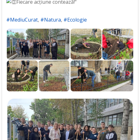
Fiecare acțiune contează!“
#MediuCurat
,
#Natura
,
#Ecologie