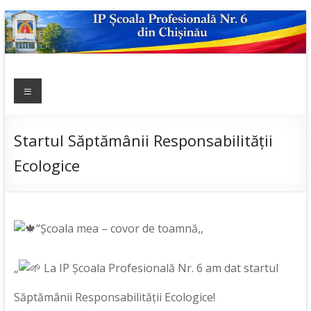
Skip
to
content
IP ȘCOALA
Meniu
sp6; sp6.md;
scoala
PROFESIONALĂ
profesionala
NR.6
nr.6; școală
Startul Săptămânii Responsabilității
profesională;
Ecologice
admitere;
admitere
2019;
“Școala mea – covor de toamnă,,
„
La IP Școala Profesională Nr. 6 am dat startul
Săptămânii Responsabilității Ecologice!