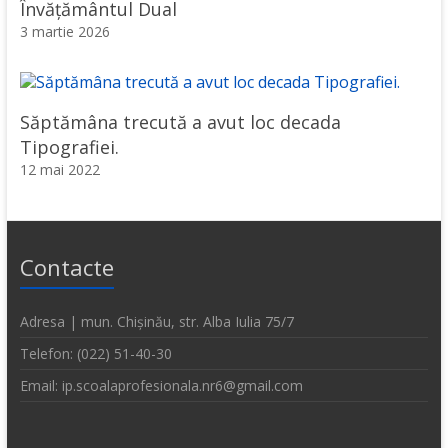
Învățământul Dual
3 martie 2026
Săptămâna trecută a avut loc decada
Tipografiei.
12 mai 2022
Contacte
Adresa | mun. Chișinău, str. Alba Iulia 75/7
Telefon: (022) 51-40-30
Email: ip.scoalaprofesionala.nr6@gmail.com