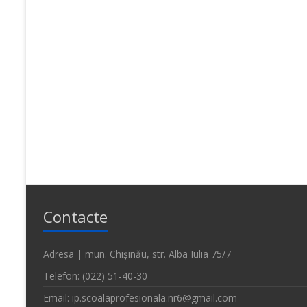
Contacte
Adresa | mun. Chișinău, str. Alba Iulia 75/7
Telefon: (022) 51-40-30
Email: ip.scoalaprofesionala.nr6@gmail.com