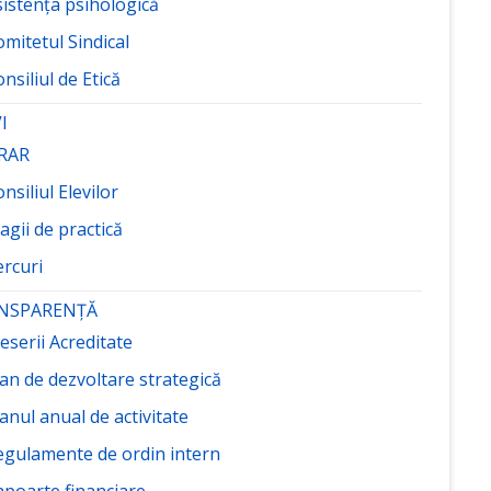
sistența psihologică
mitetul Sindical
nsiliul de Etică
I
RAR
nsiliul Elevilor
agii de practică
ercuri
NSPARENȚĂ
eserii Acreditate
an de dezvoltare strategică
anul anual de activitate
egulamente de ordin intern
apoarte financiare