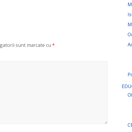
M
Is
M
O
A
gatorii sunt marcate cu
*
P
EDU
O
C