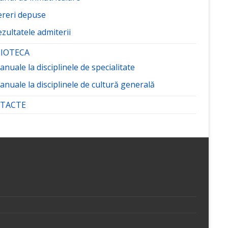
ereri depuse
zultatele admiterii
LIOTECA
nuale la disciplinele de specialitate
nuale la disciplinele de cultură generală
TACTE