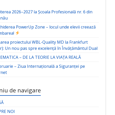
terea 2026–2027 la Școala Profesională nr. 6 din
inău
hiderea PowerUp Zone – locul unde elevii creează
mbarea!
area proiectului WBL-Quality MD la Frankfurt
r): Un nou pas spre excelență în Învățământul Dual
MATICA – DE LA TEORIE LA VIAȚA REALĂ
bruarie – Ziua Internațională a Siguranței pe
rnet
iu de navigare
SĂ
PRE NOI