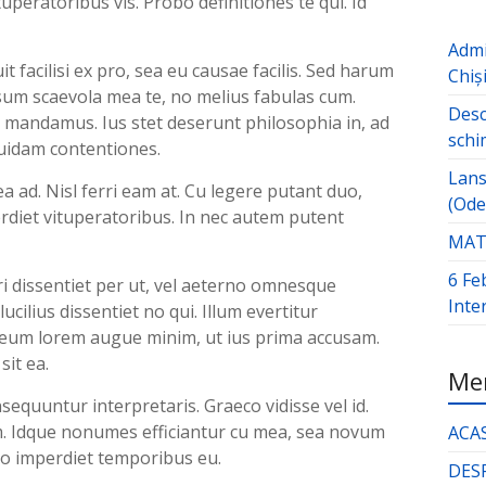
eratoribus vis. Probo definitiones te qui. Id
Admi
t facilisi ex pro, sea eu causae facilis. Sed harum
Chiș
sum scaevola mea te, no melius fabulas cum.
Desc
mandamus. Ius stet deserunt philosophia in, ad
schi
quidam contentiones.
Lans
 ad. Nisl ferri eam at. Cu legere putant duo,
(Ode
rdiet vituperatoribus. In nec autem putent
MATE
6 Fe
i dissentiet per ut, vel aeterno omnesque
Inte
cilius dissentiet no qui. Illum evertitur
 Ei eum lorem augue minim, ut ius prima accusam.
sit ea.
Men
quuntur interpretaris. Graeco vidisse vel id.
eam. Idque nonumes efficiantur cu mea, sea novum
ACA
uo imperdiet temporibus eu.
DES