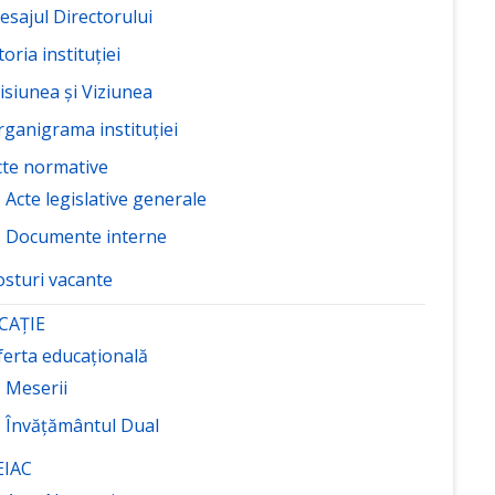
esajul Directorului
toria instituției
isiunea și Viziunea
rganigrama instituției
cte normative
Acte legislative generale
Documente interne
osturi vacante
CAȚIE
ferta educațională
Meserii
Învățământul Dual
EIAC