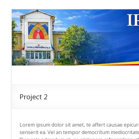
Skip
to
content
IP ȘCOALA
sp6; sp6.md;
scoala
PROFESIONALĂ
profesionala
Project 2
NR.6
nr.6; școală
profesională;
admitere;
admitere
Lorem ipsum dolor sit amet, te affert causae epicur
2019;
senserit ea. Vel an tempor democritum mediocritat