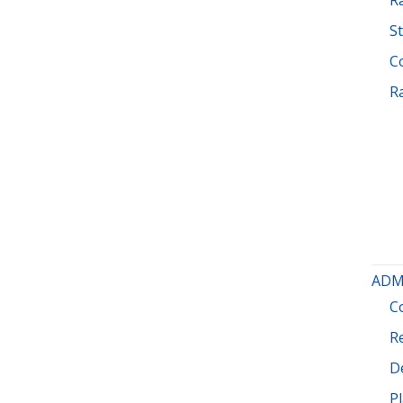
St
C
R
ADM
C
R
D
P