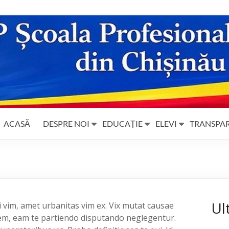
ACASĂ
DESPRE NOI
EDUCAȚIE
ELEVI
TRANSPA
Ul
i vim, amet urbanitas vim ex. Vix mutat causae
em, eam te partiendo disputando neglegentur.