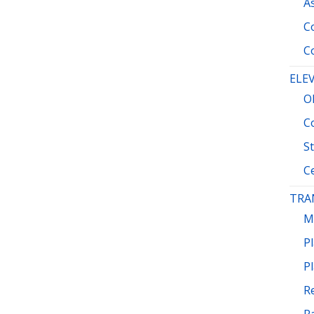
A
Co
Co
ELEV
O
Co
St
C
TRA
M
Pl
Pl
R
R