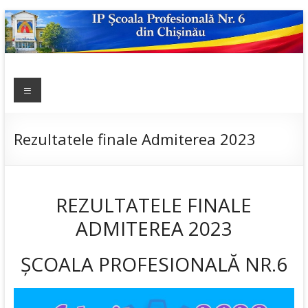
Skip
to
content
IP ȘCOALA
Meniu
sp6; sp6.md;
scoala
PROFESIONALĂ
profesionala
NR.6
nr.6; școală
Rezultatele finale Admiterea 2023
profesională;
admitere;
admitere
REZULTATELE FINALE
2019;
ADMITEREA 2023
ȘCOALA PROFESIONALĂ NR.6