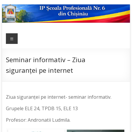
Skip
to
content
IP ȘCOALA
Meniu
sp6; sp6.md;
scoala
PROFESIONALĂ
profesionala
NR.6
nr.6; școală
Seminar informativ – Ziua
profesională;
siguranței pe internet
admitere;
admitere
2019;
Ziua siguranței pe internet- seminar informativ.
Grupele ELE 24, TPDB 15, ELE 13
Profesor: Andronatii Ludmila.