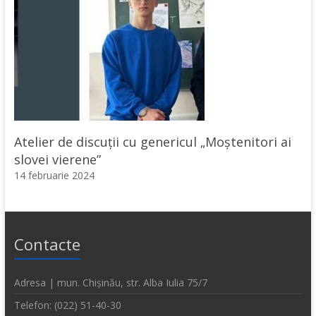
Atelier de discuții cu genericul „Moștenitori ai
slovei vierene”
14 februarie 2024
Contacte
Adresa | mun. Chișinău, str. Alba Iulia 75/7
Telefon: (022) 51-40-30