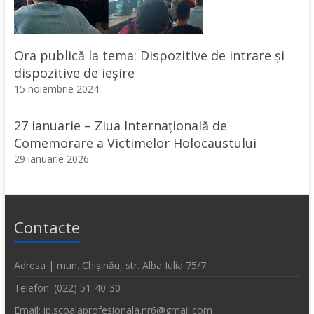
Ora publică la tema: Dispozitive de intrare și
dispozitive de ieșire
15 noiembrie 2024
27 ianuarie – Ziua Internațională de
Comemorare a Victimelor Holocaustului
29 ianuarie 2026
Contacte
Adresa | mun. Chișinău, str. Alba Iulia 75/7
Telefon: (022) 51-40-30
Email: ip.scoalaprofesionala.nr6@gmail.com