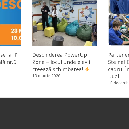
se la IP
Deschiderea PowerUp
Partener
lă nr.6
Zone – locul unde elevii
Steinel E
creează schimbarea!
cadrul Î
15 martie 2026
Dual
10 decembr