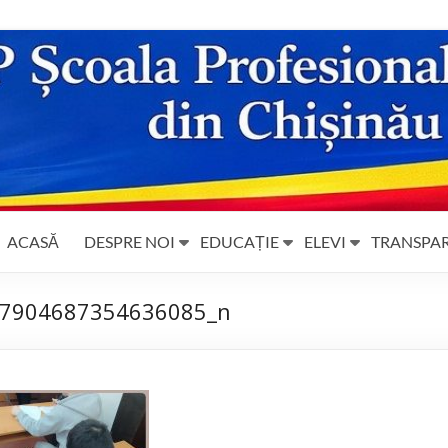
ACASĂ
DESPRE NOI
EDUCAȚIE
ELEVI
TRANSPA
7904687354636085_n