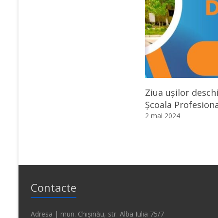
Ziua ușilor deschi
Școala Profesiona
2 mai 2024
Contacte
Adresa | mun. Chișinău, str. Alba Iulia 75/7