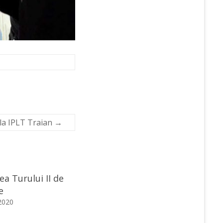
la IPLT Traian
→
ea Turului II de
e
2020