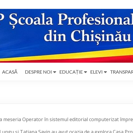
ACASĂ
DESPRE NOI
EDUCAȚIE
ELEVI
TRANSPA
 la meseria Operator în sistemul editorial computerizat împr
Lungu și Tatiana Savin au avut ocazia de a explora Casa Pro