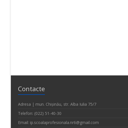
Contacte
Adresa | mun. Chișinău, str. Alba Iulia 75/7
Telefon: (022) 51-40-30
Email: ip.scoalaprofesionala.nr6@gmail.com