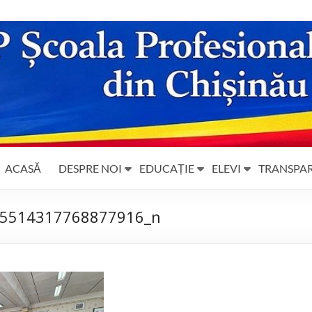
ACASĂ
DESPRE NOI
EDUCAȚIE
ELEVI
TRANSPA
5514317768877916_n