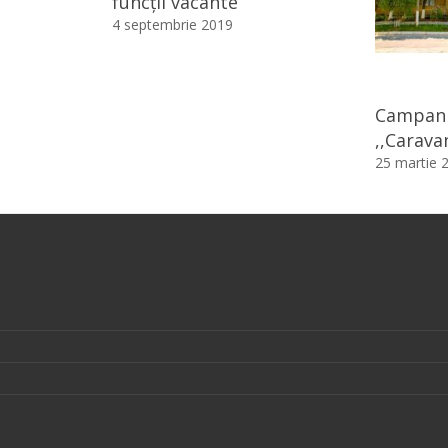
funcții vacante
4 septembrie 2019
Campani
,,Carava
25 martie 