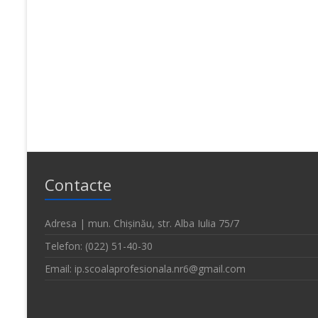
Contacte
Adresa | mun. Chișinău, str. Alba Iulia 75/7
Telefon: (022) 51-40-30
Email: ip.scoalaprofesionala.nr6@gmail.com