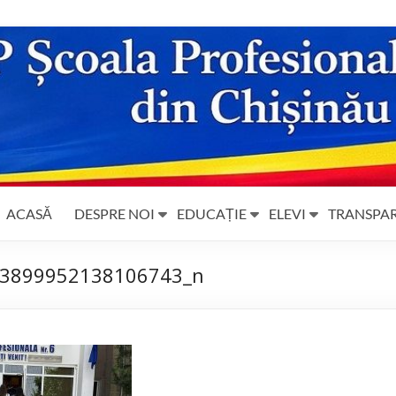
ACASĂ
DESPRE NOI
EDUCAȚIE
ELEVI
TRANSPA
3899952138106743_n