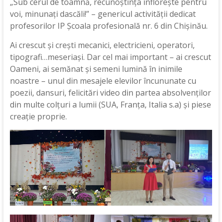
„Sub cerul de toamnă, recunoștința înflorește pentru
voi, minunați dascăli!” – genericul activităţii dedicat
profesorilor IP Școala profesională nr. 6 din Chișinău.
Ai crescut şi creşti mecanici, electricieni, operatori,
tipografi…meseriași. Dar cel mai important – ai crescut
Oameni, ai semănat şi semeni lumină în inimile
noastre – unul din mesajele elevilor încununate cu
poezii, dansuri, felicitări video din partea absolvenților
din multe colțuri a lumii (SUA, Franța, Italia s.a) și piese
creație proprie.