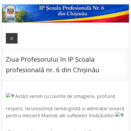
Skip
to
content
IP ȘCOALA
Meniu
sp6; sp6.md;
scoala
PROFESIONALĂ
profesionala
NR.6
nr.6; școală
Ziua Profesorului în IP Școala
profesională;
profesională nr. 6 din Chișinău
admitere;
admitere
2019;
Astăzi venim cu cuvinte de omagiere, profund
respect, recunoștință nemărginită și admirație sinceră
pentru meşterii Manole ale sufletelor învățăceilor.