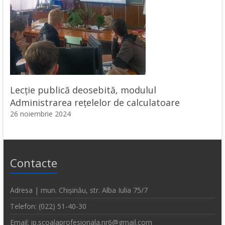
Lecție publică deosebită, modulul
Administrarea rețelelor de calculatoare
26 noiembrie 2024
Contacte
Adresa | mun. Chișinău, str. Alba Iulia 75/7
Telefon: (022) 51-40-30
Email: ip.scoalaprofesionala.nr6@gmail.com