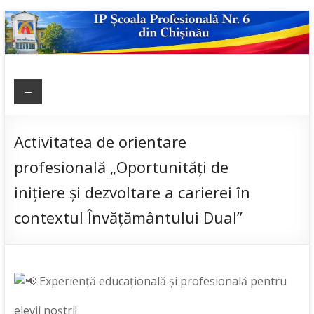
Skip
to
content
IP ȘCOALA
Meniu
sp6; sp6.md;
scoala
PROFESIONALĂ
profesionala
NR.6
nr.6; școală
Activitatea de orientare
profesională;
profesională „Oportunități de
admitere;
admitere
inițiere și dezvoltare a carierei în
2019;
contextul Învățământului Dual”
Experiență educațională și profesională pentru
elevii noștri!