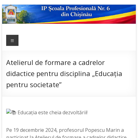
Skip
to
content
IP ȘCOALA
Meniu
sp6; sp6.md;
scoala
PROFESIONALĂ
profesionala
NR.6
nr.6; școală
Atelierul de formare a cadrelor
profesională;
didactice pentru disciplina „Educația
admitere;
admitere
pentru societate”
2019;
Educația este cheia dezvoltării!
Pe 19 decembrie 2024, profesorul Popescu Marin a
participat la Atelierul de formare a cadrelor didactice