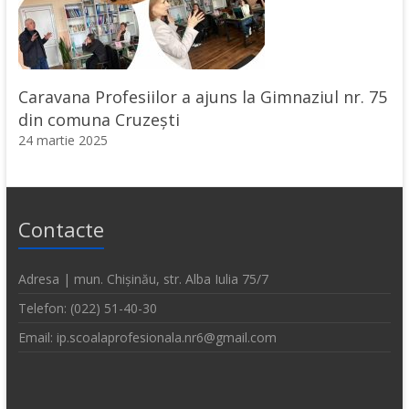
Caravana Profesiilor a ajuns la Gimnaziul nr. 75
din comuna Cruzești
24 martie 2025
Contacte
Adresa | mun. Chișinău, str. Alba Iulia 75/7
Telefon: (022) 51-40-30
Email: ip.scoalaprofesionala.nr6@gmail.com