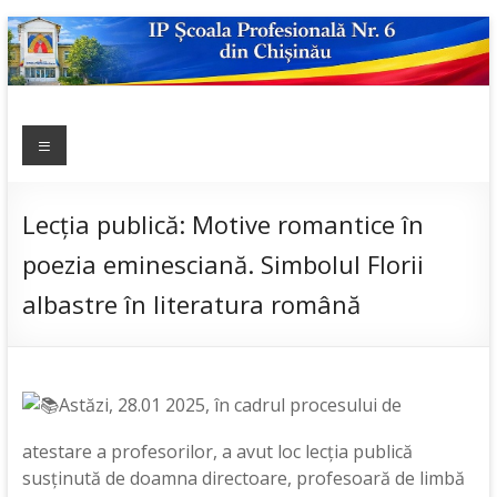
Skip
to
content
IP ȘCOALA
Meniu
sp6; sp6.md;
scoala
PROFESIONALĂ
profesionala
NR.6
nr.6; școală
Lecția publică: Motive romantice în
profesională;
poezia eminesciană. Simbolul Florii
admitere;
admitere
albastre în literatura română
2019;
Astăzi, 28.01 2025, în cadrul procesului de
atestare a profesorilor, a avut loc lecția publică
susținută de doamna directoare, profesoară de limbă