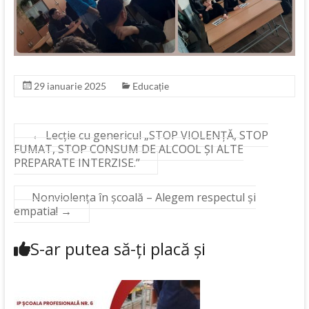
29 ianuarie 2025
Educație
←
Lecție cu genericul „STOP VIOLENȚĂ, STOP
FUMAT, STOP CONSUM DE ALCOOL ȘI ALTE
PREPARATE INTERZISE.”
Nonviolența în școală – Alegem respectul și
empatia!
→
S-ar putea să-ți placă și