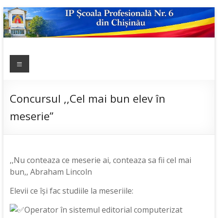
Skip
to
content
IP ȘCOALA
Meniu
sp6; sp6.md;
scoala
PROFESIONALĂ
profesionala
NR.6
nr.6; școală
Concursul ,,Cel mai bun elev în
profesională;
meserie”
admitere;
admitere
2019;
,,Nu conteaza ce meserie ai, conteaza sa fii cel mai
bun,, Abraham Lincoln
Elevii ce își fac studiile la meseriile:
Operator în sistemul editorial computerizat