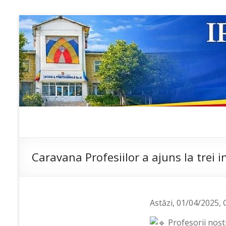
Skip
to
content
IP ȘCOALA
sp6; sp6.md;
scoala
PROFESIONALĂ
profesionala
Caravana Profesiilor a ajuns la trei i
NR.6
nr.6; școală
profesională;
admitere;
admitere
Astăzi, 01/04/2025, C
2019;
Profesorii noștr