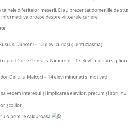
 tainele diferitelor meserii. Ei au prezentat domeniile de stu
 informații valoroase despre viitoarele cariere.
ate:
usu, s. Dănceni – 13 elevi curioși și entuziasmați
ropolit Gurie Grosu, s. Nimoreni – 17 elevi implicați și plini 
or Deliu, s. Malcoci – 14 elevi minunați și motivați
 vedem interesul și implicarea elevilor, precum și sprijinul 
or școlilor.
u o primire călduroasă