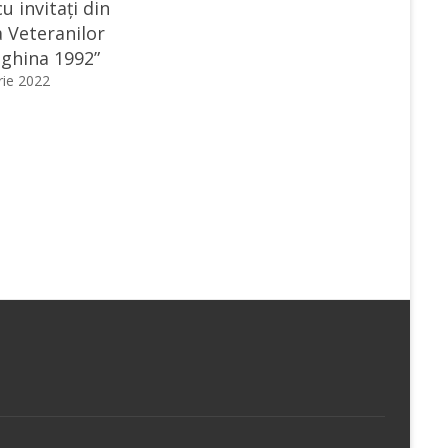
cu invitați din
a Veteranilor
ighina 1992”
ie 2022