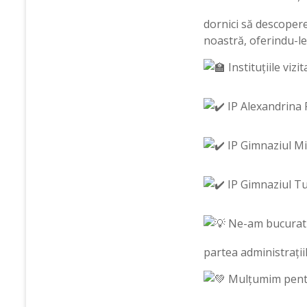
dornici să descopere
noastră, oferindu-le
Instituțiile vizit
IP
Alexandrina R
IP Gimnaziul Mit
IP Gimnaziul Tud
Ne-am bucurat să
partea administrațiil
Mulțumim pentr