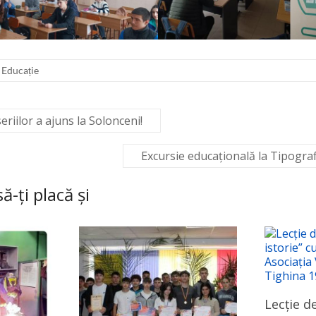
Educație
iilor a ajuns la Solonceni!
Excursie educațională la Tipograf
ă-ți placă și
Lecție de