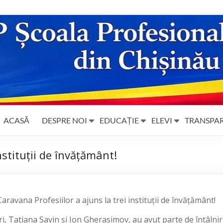
ACASĂ
DESPRE NOI
EDUCAȚIE
ELEVI
TRANSPA
nstituții de învățământ!
aravana Profesiilor a ajuns la trei instituții de învățământ!
i, Tatiana Savin și Ion Gherasimov, au avut parte de întâlnir