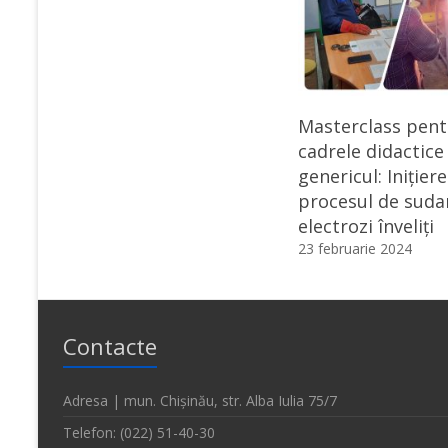
Masterclass pent
cadrele didactice
genericul: Inițiere
procesul de suda
electrozi înveliți
23 februarie 2024
Contacte
Adresa | mun. Chișinău, str. Alba Iulia 75/7
Telefon: (022) 51-40-30