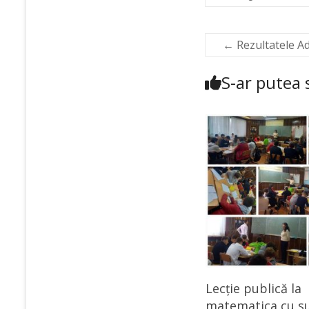
←
Rezultatele A
S-ar putea s
Lecție publică la
matematica cu su