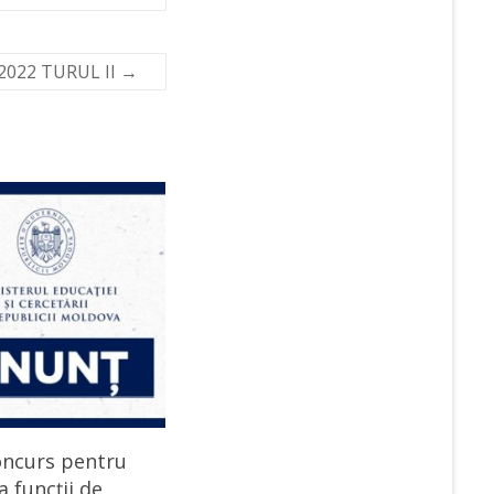
i 2022 TURUL II
→
oncurs pentru
 funcții de