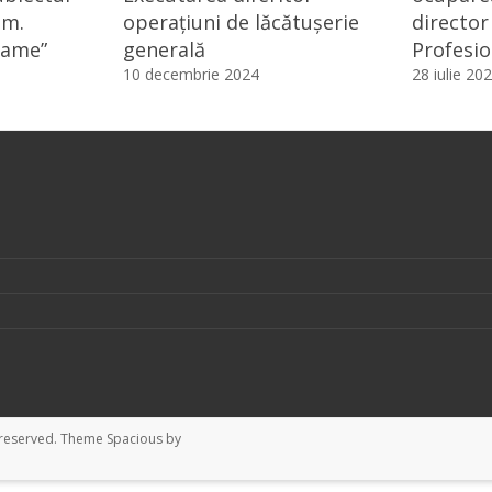
om.
operațiuni de lăcătușerie
director 
oame”
generală
Profesio
10 decembrie 2024
28 iulie 20
ts reserved. Theme
Spacious
by