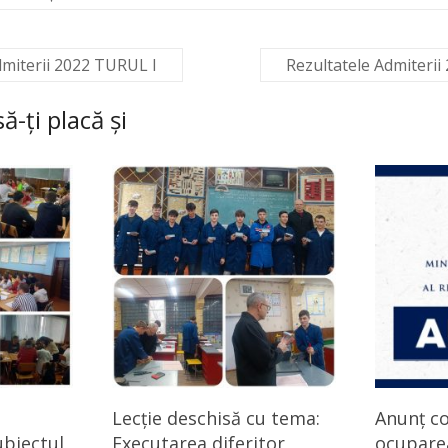
dmiterii 2022 TURUL I
Rezultatele Admiteri
ă-ți placă și
Lecție deschisă cu tema:
Anunț c
biectul
Executarea diferitor
ocuparea