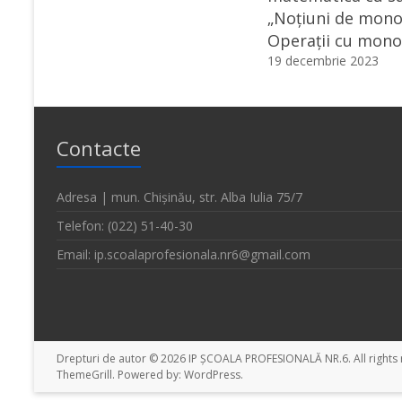
„Noțiuni de mon
Operații cu mon
19 decembrie 2023
Contacte
Adresa | mun. Chișinău, str. Alba Iulia 75/7
Telefon: (022) 51-40-30
Email: ip.scoalaprofesionala.nr6@gmail.com
Drepturi de autor © 2026
IP ȘCOALA PROFESIONALĂ NR.6
. All righ
ThemeGrill. Powered by:
WordPress
.