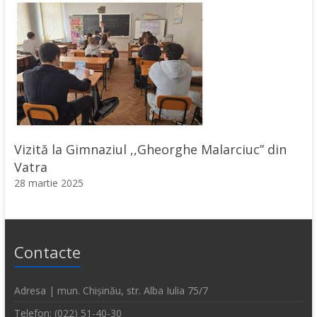
Vizită la Gimnaziul ,,Gheorghe Malarciuc” din
Vatra
28 martie 2025
Contacte
Adresa | mun. Chișinău, str. Alba Iulia 75/7
Telefon: (022) 51-40-30