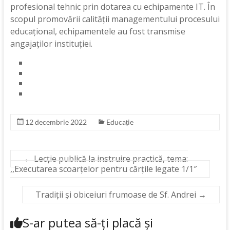
profesional tehnic prin dotarea cu echipamente IT. În
scopul promovării calității managementului procesului
educațional, echipamentele au fost transmise
angajaților instituției.
12 decembrie 2022
Educație
←
Lecție publică la instruire practică, tema:
,,Executarea scoarțelor pentru cărțile legate 1/1″
Tradiții și obiceiuri frumoase de Sf. Andrei
→
S-ar putea să-ți placă și