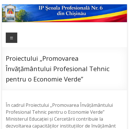
Skip
to
content
IP ȘCOALA
Meniu
sp6; sp6.md;
scoala
PROFESIONALĂ
profesionala
NR.6
nr.6; școală
Proiectului „Promovarea
profesională;
Învățământului Profesional Tehnic
admitere;
admitere
pentru o Economie Verde”
2019;
În cadrul Proiectului „Promovarea Învățământului
Profesional Tehnic pentru o Economie Verde”
Ministerul Educației și Cercetării contribuie la
dezvoltarea capacităților instituțiilor de învățământ