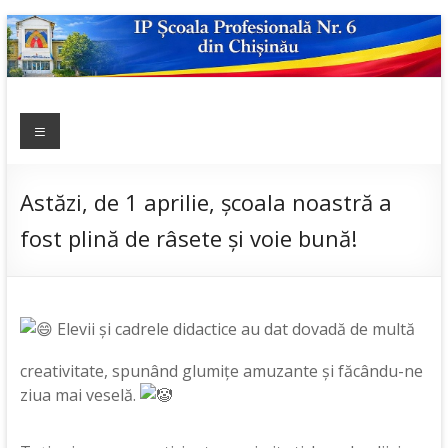
Skip
to
content
IP ȘCOALA
Meniu
sp6; sp6.md;
scoala
PROFESIONALĂ
profesionala
NR.6
nr.6; școală
Astăzi, de 1 aprilie, școala noastră a
profesională;
fost plină de râsete și voie bună!
admitere;
admitere
2019;
Elevii și cadrele didactice au dat dovadă de multă
creativitate, spunând glumițe amuzante și făcându-ne
ziua mai veselă.