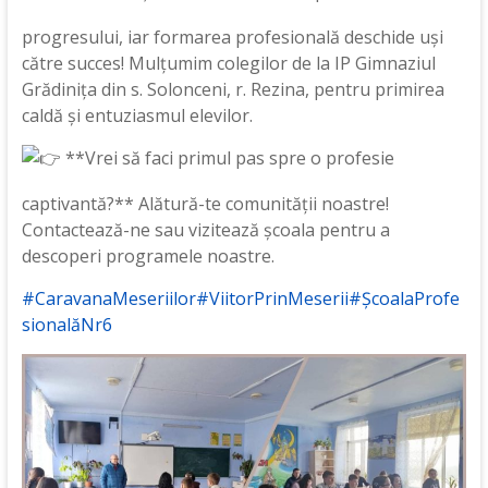
progresului, iar formarea profesională deschide uși
către succes! Mulțumim colegilor de la IP Gimnaziul
Grădinița din s. Solonceni, r. Rezina, pentru primirea
caldă și entuziasmul elevilor.
*
*Vrei să faci primul pas spre o profesie
captivantă?** Alătură-te comunității noastre!
Contactează-ne sau vizitează școala pentru a
descoperi programele noastre.
#CaravanaMeseriilor
#ViitorPrinMeserii
#ȘcoalaProfe
sionalăNr6