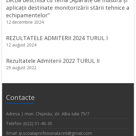
Lecţia deschisă cu tema „Aparate de măsură și
aplicații destinate monitorizării stării tehnice a
echipamentelor”
12 decembrie 2024
REZULTATELE ADMITERII 2024 TURUL I
12 august 2024
Rezultatele Admiterii 2022 TURUL II
29 august 2022
Contacte
Adresa | mun. Chișinău, str. Alba Iulia 75/7
Telefon: (022) 51-40-30
Email: ip.scoalaprofesionala.nr6@gmail.com