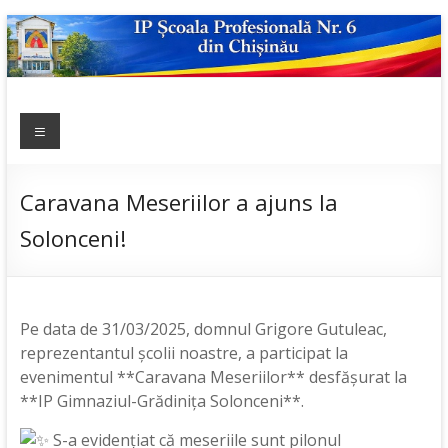
Skip
to
content
IP ȘCOALA
Meniu
sp6; sp6.md;
scoala
PROFESIONALĂ
profesionala
NR.6
nr.6; școală
Caravana Meseriilor a ajuns la
profesională;
Solonceni!
admitere;
admitere
2019;
Pe data de 31/03/2025, domnul Grigore Gutuleac,
reprezentantul școlii noastre, a participat la
evenimentul **Caravana Meseriilor** desfășurat la
**IP Gimnaziul-Grădinița Solonceni**.
S-a evidențiat că meseriile sunt pilonul