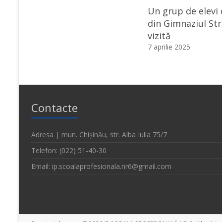
Un grup de elevi 
din Gimnaziul Str
vizită
7 aprilie 2025
Contacte
Adresa | mun. Chișinău, str. Alba Iulia 75/7
Telefon: (022) 51-40-30
Email: ip.scoalaprofesionala.nr6@gmail.com