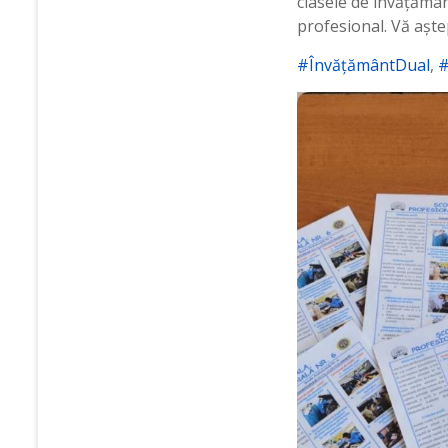
clasele de învățămân
profesional. Vă așt
#ÎnvățământDual
,
#