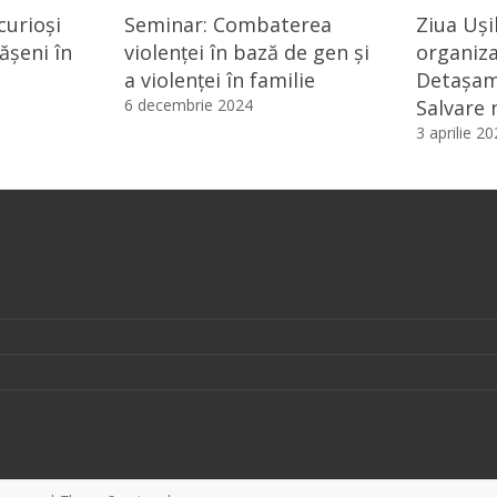
curioși
Seminar: Combaterea
Ziua Uși
ășeni în
violenței în bază de gen și
organiza
a violenței în familie
Detașam
6 decembrie 2024
Salvare n
3 aprilie 2