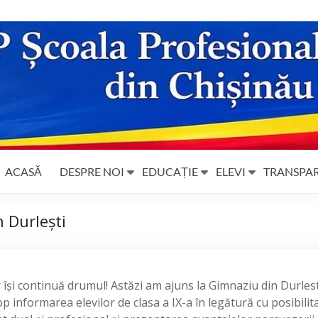
ACASĂ
DESPRE NOI
EDUCAȚIE
ELEVI
TRANSPA
 Durlești
își continuă drumul! Astăzi am ajuns la Gimnaziu din Durles
p informarea elevilor de clasa a IX-a în legătură cu posibilita