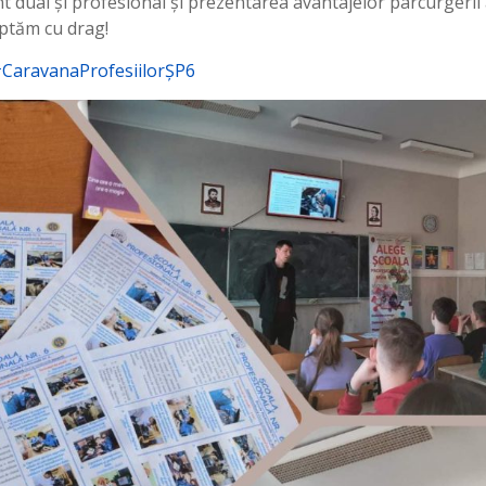
t dual și profesional și prezentarea avantajelor parcurgerii
eptăm cu drag!
CaravanaProfesiilorȘP6