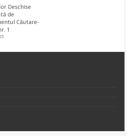
lor Deschise
tă de
entul Căutare-
r. 1
025