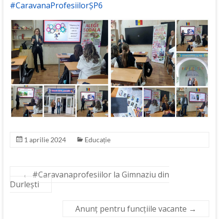
#CaravanaProfesiilorȘP6
1 aprilie 2024
Educație
←
#Caravanaprofesiilor la Gimnaziu din
Durlești
Anunț pentru funcțiile vacante
→