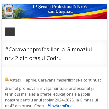
Skip
to
content
IP ȘCOALA
Meniu
sp6; sp6.md;
scoala
PROFESIONALĂ
profesionala
NR.6
nr.6; școală
#Caravanaprofesiilor la Gimnaziul
profesională;
nr.42 din orașul Codru
admitere;
admitere
2019;
Astăzi, 1 aprile, Caravana meseriilor și-a continuat
drumul promovării învățământului profesional și
tehnic și mai ales a ofertei educaționale a școlii
noastre pentru anul școlar 2024-2025, la Gimnaziul
nr.42 din orașul Codru.
#ÎnvățămDual
,