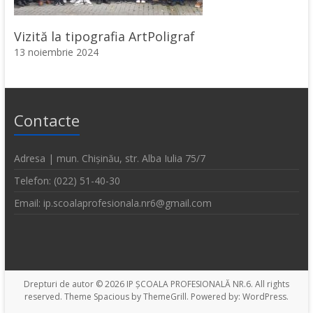
Vizită la tipografia ArtPoligraf
13 noiembrie 2024
Contacte
Adresa | mun. Chișinău, str. Alba Iulia 75/7
Telefon: (022) 51-40-30
Email: ip.scoalaprofesionala.nr6@gmail.com
Drepturi de autor © 2026
IP ȘCOALA PROFESIONALĂ NR.6
. All rights
reserved. Theme
Spacious
by ThemeGrill. Powered by:
WordPress
.