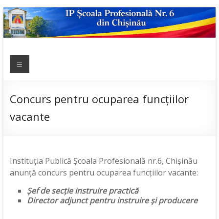
Skip
to
content
IP ȘCOALA
Meniu
sp6; sp6.md;
scoala
PROFESIONALĂ
profesionala
NR.6
nr.6; școală
Concurs pentru ocuparea funcțiilor
profesională;
vacante
admitere;
admitere
2019;
Instituția Publică Școala Profesională nr.6, Chișinău
anunță concurs pentru ocuparea funcțiilor vacante:
Șef de secție
instruire practică
Director adjunct pentru instruire și producere