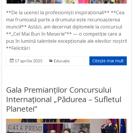
**De la ucenici la profesioniști inspiraționali** **Cea
mai frumoasă parte a drumului este recunoașterea
muncii!** Astăzi, am decernat diplomele la concursul
**„Cel Mai Bun în Meserie”** — o competiție care a
pus în lumină talentele excepționale ale elevilor noștri!
**Felicitări
Citește mai mult
17 aprilie 2025
Educație
Gala Premianților Concursului
Internațional „Pădurea – Sufletul
Planetei”