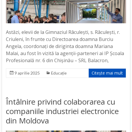
Astăzi, elevii de la Gimnaziul Râculești, s. Râculești, r.
Criuleni, în frunte cu Directoarea doamna Burciu
Angela, coordonați de diriginta doamna Mariana
Malai, au fost în vizită la agenții-parteneri ai IP Școala
Profesională nr. 6 din Chișinău – SRL Balacron,
Citește mai mult
9 aprilie 2025
Educație
Întâlnire privind colaborarea cu
companiile industriei electronice
din Moldova