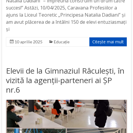
Natalia Dadiani” – împreună construim un drum către
succes!” Astăzi, 10/04/2025, Caravana Profesiilor a
ajuns la Liceul Teoretic „Principesa Natalia Dadiani” și
am avut plăcerea de a întâlni 150 de elevi entuziasmați
și
Citește mai mult
10 aprilie 2025
Educație
Elevii de la Gimnaziul Râculești, în
vizită la agenții-parteneri ai ȘP
nr.6