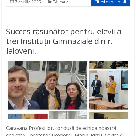
Citește mai mult
7 aprilie 2025
Educație
Succes răsunător pentru elevii a
trei Instituții Gimnaziale din r.
Ialoveni.
Caravana Profesiilor, condusă de echipa noastră
dedicată – profesorii Popescu Marin, Pîrțu Viorica și